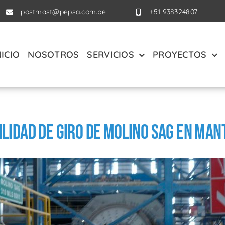
postmast@pepsa.com.pe
+51 938324807
NICIO
NOSOTROS
SERVICIOS
PROYECTOS
bilidad de Giro de Molino SAG en Ma