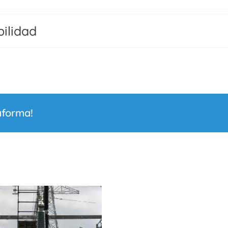
bilidad
aforma!