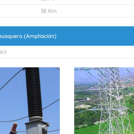
38 Km
huaquero (Ampliación)
 kV