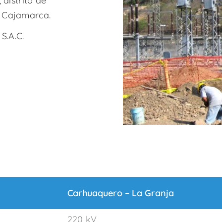
 distrito de
n Cajamarca.
S.A.C.
Carhuaquero – La Granja
220 kV