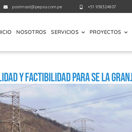
postmast@pepsa.com.pe
+51 938324807
NICIO
NOSOTROS
SERVICIOS
PROYECTOS
idad y Factibilidad para SE La Granj