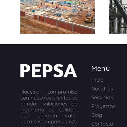
Menú
inicio
Nosotros
Nuestro compromiso
Servicios
con nuestros clientes es
brindar soluciones de
Proyectos
ingeniería de calidad,
Blog
que generen valor
para sus empresas y/o
Contacto