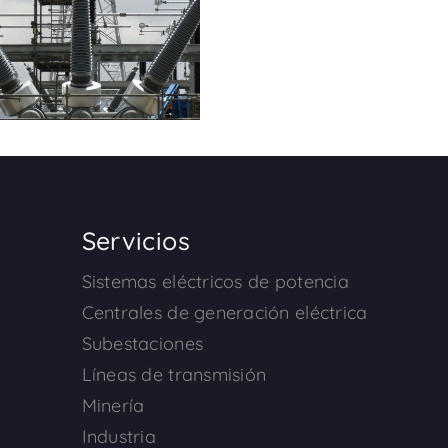
Servicios
Sistemas eléctricos de potencia
Centrales de generación eléctrica
Subestaciones
Líneas de transmisión
Minería
Industria