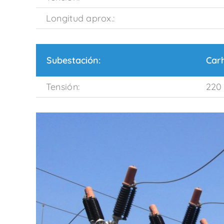
Longitud aprox.:
Subestación:
Car
Tensión:
220