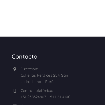
Contacto
Dirección:
Calle las Perdices 254, San
Isidro. Lima – Perú.
Central telefónica:
+51 938324807 +51 1 6114100